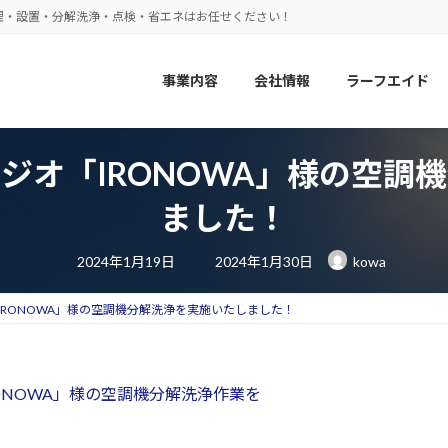
理・設置・分解洗浄・点検・省エネはお任せください！
事業内容
会社情報
ラーフエイド
ジオ「IRONOWA」様の空調
ました！
最
2024年1月19日
2024年1月30日
kowa
終
更
新
日
RONOWA」様の空調機分解洗浄を実施いたしました！
時
:
ONOWA」様の空調機分解洗浄作業を