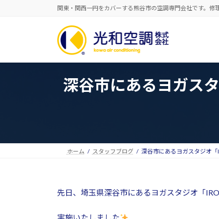
コ
ナ
関東・関西一円をカバーする熊谷市の空調専門会社です。修
ン
ビ
テ
ゲ
ン
ー
ツ
シ
へ
ョ
ス
ン
深谷市にあるヨガスタ
キ
に
ッ
移
プ
動
ホーム
スタッフブログ
深谷市にあるヨガスタジオ「I
先日、埼玉県深谷市にあるヨガスタジオ「IR
実施いたしました