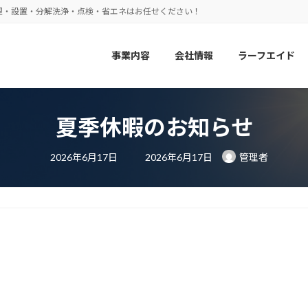
理・設置・分解洗浄・点検・省エネはお任せください！
事業内容
会社情報
ラーフエイド
夏季休暇のお知らせ
最
2026年6月17日
2026年6月17日
管理者
終
更
新
日
時
:
。