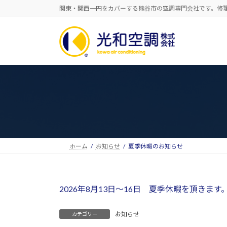
コ
ナ
関東・関西一円をカバーする熊谷市の空調専門会社です。修
ン
ビ
テ
ゲ
ン
ー
ツ
シ
へ
ョ
ス
ン
キ
に
ッ
移
プ
動
ホーム
お知らせ
夏季休暇のお知らせ
2026年8月13日～16日 夏季休暇を頂きます
お知らせ
カテゴリー