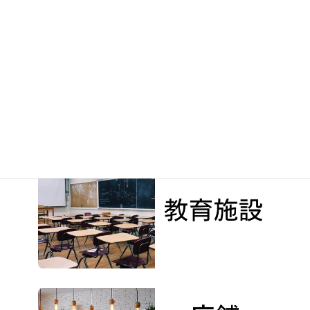
ﾗｰﾌｴｲﾄﾞﾌｨﾙﾀｰ更新｜有限会社 エイミ バンブーハット＆キッズ深谷上野台教室 様
2022年8月18日