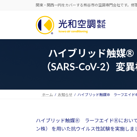
コ
ナ
関東・関西一円をカバーする熊谷市の空調専門会社です。修
ン
ビ
テ
ゲ
ン
ー
ツ
シ
へ
ョ
ス
ン
ハイブリッド触媒®
キ
に
ッ
移
（SARS-CoV-2
プ
動
ホーム
お知らせ
ハイブリッド触媒® ラーフエイド®（
ハイブリッド触媒Ⓡ ラーフエイドⓇにおいて新
ン株） を用いた抗ウイルス性試験を実施しま