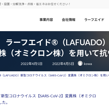
理・設置・分解洗浄・点検・省エネはお任せください！
事業内容
会社情報
ラーフエイド
 ラーフエイド®（LAFUADO
）変異株（オミクロン株）を用い
最
2022年4月5日
2022年4月5日
kowa
終
更
新
日
LAFUADO）新型コロナウイルス（SARS-CoV-2）変異株（オミクロン株）を
時
:
型コロナウイルス【SARS-CoV-2】変異株（オミクロ
した。