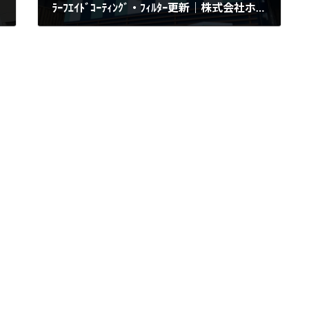
ﾗｰﾌｴｲﾄﾞｺｰﾃｨﾝｸﾞ・ﾌｨﾙﾀｰ更新｜株式会社ホウユウ様
2022年4月25日